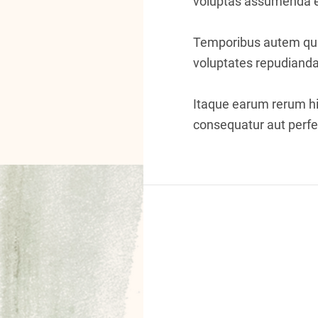
voluptas assumenda es
Temporibus autem quib
voluptates repudianda
Itaque earum rerum hic
consequatur aut perfer