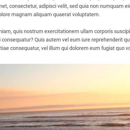
amet, consectetur, adipisci velit, sed quia non numquam 
 dolore magnam aliquam quaerat voluptatem.
iam, quis nostrum exercitationem ullam corporis suscipit
 consequatur? Quis autem vel eum iure reprehenderit qui 
iae consequatur, vel illum qui dolorem eum fugiat quo vo