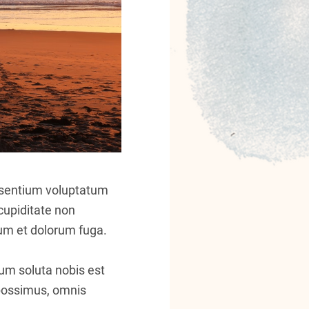
aesentium voluptatum
cupiditate non
orum et dolorum fuga.
cum soluta nobis est
 possimus, omnis