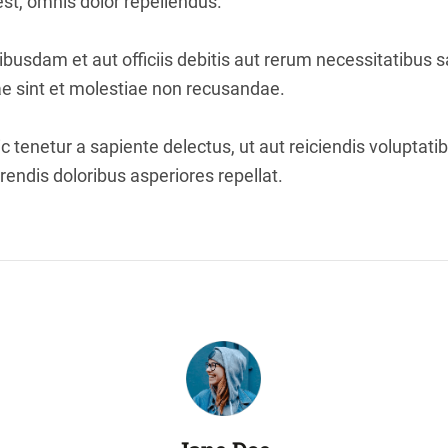
t, omnis dolor repellendus.
usdam et aut officiis debitis aut rerum necessitatibus s
e sint et molestiae non recusandae.
 tenetur a sapiente delectus, ut aut reiciendis voluptati
endis doloribus asperiores repellat.