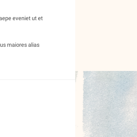
aepe eveniet ut et
bus maiores alias