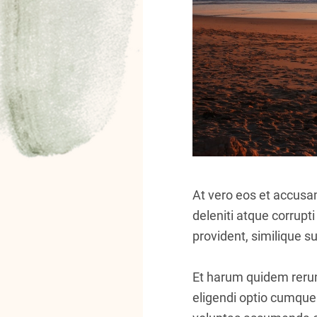
At vero eos et accusa
deleniti atque corrupt
provident, similique su
Et harum quidem rerum 
eligendi optio cumque